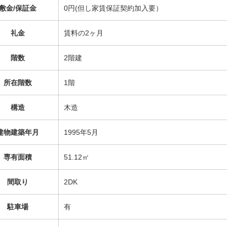
敷金/保証金
0円(但し家賃保証契約加入要）
礼金
賃料の2ヶ月
階数
2階建
所在階数
1階
構造
木造
建物建築年月
1995年5月
専有面積
51.12㎡
間取り
2DK
駐車場
有