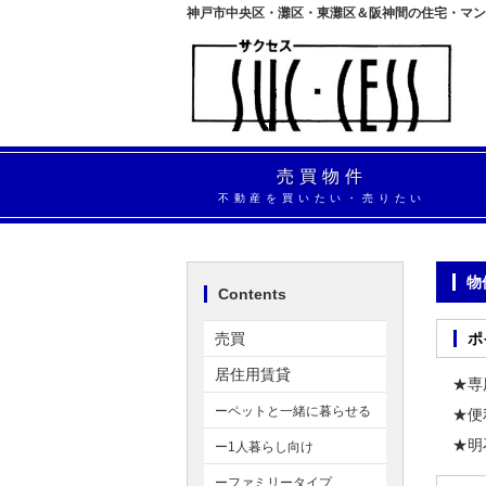
神戸市中央区・灘区・東灘区＆阪神間の住宅・マン
売買物件
不動産を買いたい・売りたい
Contents
売買
居住用賃貸
★専
ーペットと一緒に暮らせる
★便
★明
ー1人暮らし向け
ーファミリータイプ