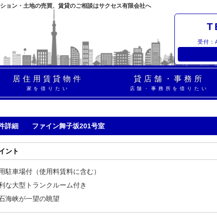
ション・土地の売買、賃貸のご相談はサクセス有限会社へ
T
受付：A
居住用賃貸物件
貸店舗・事務所
家を借りたい
店舗・事務所を借りたい
物件詳細 ファイン舞子坂201号室
ポイント
用駐車場付（使用料賃料に含む）
利な大型トランクルーム付き
石海峡が一望の眺望