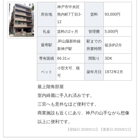
神戸市中央区
所在地
熊内町7丁目3-
賃料
93,000円
12
礼金
賃料の2ヶ月
管理費
5,000円
JR山陽新幹線
駅までの
最寄駅
徒歩約2分
新神戸駅
所要時間
専有面積
66.31㎡
間取り
3DK
小型犬可、猫
ペット
築年月日
1972年2月
可
最上階角部屋
室内綺麗に手入れ済みです。
三宮へも意外なほど便利です。
商業施設も近くにあり、神戸の山手ながら想像
以上に便利です。
【登録日:2026/5/11】【更新日:2026/5/11】