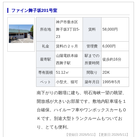
ファイン舞子坂201号室
神戸市垂水区
所在地
舞子坂3丁目5-
賃料
58,000円
23
礼金
賃料の２ヶ月
管理費
6,000円
山陽電鉄本線
駅までの
最寄駅
徒歩約16分
西舞子駅
所要時間
専有面積
51.12㎡
間取り
2DK
ペット
小型犬、猫可
築年月日
1995年5月
南下がりの雛壇に建ち、明石海峡一望の眺望、
開放感が大きいお部屋です。敷地内駐車場を１
台確保。ハイルーフ車やワンボックスカーもＯ
Ｋです。別途大型トランクルームもついてお
り、とても便利。
【登録日:2026/5/11】【更新日:2026/5/11】