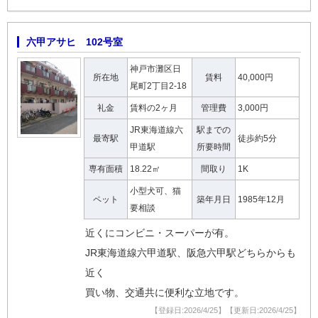
六甲アサヒ 102号室
神戸市灘区日
所在地
賃料
40,000円
尾町2丁目2-18
礼金
賃料の2ヶ月
管理費
3,000円
JR東海道線六
駅までの
最寄駅
徒歩約5分
甲道駅
所要時間
専有面積
18.22㎡
間取り
1K
小型犬可、猫
ペット
築年月日
1985年12月
要相談
近くにコンビニ・スーパーが有。
JR東海道線六甲道駅、阪急六甲駅どちらからも
近く
買い物、交通共に便利な立地です。
【登録日:2026/4/25】【更新日:2026/4/25】